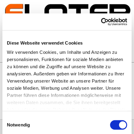
Zum Inhalt springen
Artikelsuche
Diese Webseite verwendet Cookies
Wir verwenden Cookies, um Inhalte und Anzeigen zu
Warenkorb
personalisieren, Funktionen für soziale Medien anbieten
zu können und die Zugriffe auf unsere Website zu
analysieren. Außerdem geben wir Informationen zu Ihrer
Rechtliches
Verwendung unserer Website an unsere Partner für
Hier geht es zu unseren
AGB
, zum
Widerrufsrecht
, zum
soziale Medien, Werbung und Analysen weiter. Unsere
Impressum
und zu unserem
Datenschutz
.
Partner führen diese Informationen möglicherweise mit
weiteren Daten zusammen, die Sie ihnen bereitgestellt
haben oder die sie im Rahmen Ihrer Nutzung der Dienste
gesammelt haben.
Einwilligungsauswahl
Notwendig
0151 68134038