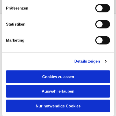
Präferenzen
Statistiken
Marketing
Am Steinernen Weg 42a

97816 Lohr am Main
Details zeigen
0151 68134038

info-eloteb@online.de

Cookies zulassen
Impressum
Auswahl erlauben
Datenschutz
AGB
Nur notwendige Cookies
Widerruf