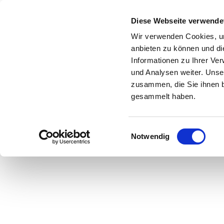
Zum Inhalt springen
Diese Webseite verwende
Wir verwenden Cookies, um
anbieten zu können und di
Informationen zu Ihrer Ve
Start
Shop
Über uns
Leistungen
und Analysen weiter. Unse
zusammen, die Sie ihnen b
gesammelt haben.
Einwilligungsauswahl
Hier geht es zu u
Notwendig