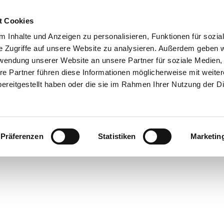
0151 68134038

t Cookies
 Inhalte und Anzeigen zu personalisieren, Funktionen für sozia
Shop
e Zugriffe auf unsere Website zu analysieren. Außerdem geben w
rwendung unserer Website an unsere Partner für soziale Medien
Reparaturservice
Produktkatalog
Referenzen
Anka
re Partner führen diese Informationen möglicherweise mit weite
ereitgestellt haben oder die sie im Rahmen Ihrer Nutzung der D
Rechtliches
nseren
AGB
, zum
Widerrufsrecht
, zum
Impressum
und zu un
Präferenzen
Statistiken
Marketin