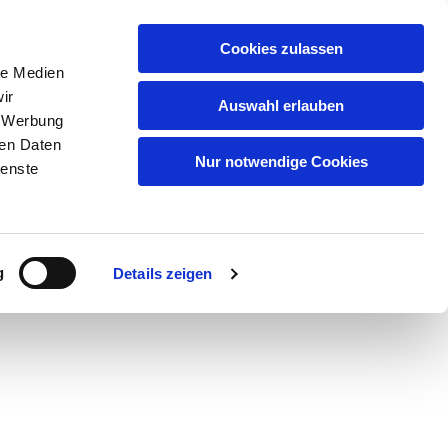
Artikelsuche
Cookies zulassen
le Medien
Warenkorb
ir
Auswahl erlauben
, Werbung
uf
Qualität
Partner/Marken
Kontakt
ren Daten
Nur notwendige Cookies
ienste
serem
Datenschutz
.
g
Details zeigen