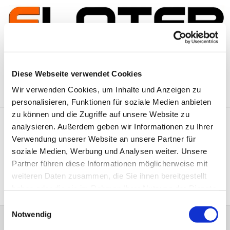
Zum Inhalt springen
Artikelsuche
Diese Webseite verwendet Cookies
Wir verwenden Cookies, um Inhalte und Anzeigen zu
Warenkorb
personalisieren, Funktionen für soziale Medien anbieten
zu können und die Zugriffe auf unsere Website zu
analysieren. Außerdem geben wir Informationen zu Ihrer
Rechtliches
Verwendung unserer Website an unsere Partner für
Hier geht es zu unseren
AGB
, zum
Widerrufsrecht
, zum
soziale Medien, Werbung und Analysen weiter. Unsere
Impressum
und zu unserem
Datenschutz
.
Partner führen diese Informationen möglicherweise mit
weiteren Daten zusammen, die Sie ihnen bereitgestellt
haben oder die sie im Rahmen Ihrer Nutzung der Dienste
gesammelt haben.
Einwilligungsauswahl
Notwendig
0151 68134038