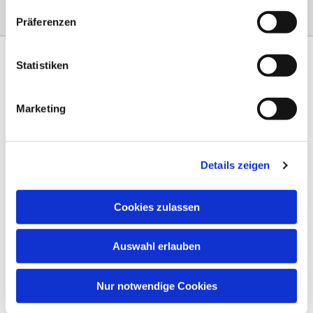
Präferenzen
Statistiken
Marketing
Am Steinernen Weg 42a

97816 Lohr am Main
Details zeigen
0151 68134038

info-eloteb@online.de

Cookies zulassen
Impressum
Auswahl erlauben
Datenschutz
AGB
Nur notwendige Cookies
Widerruf