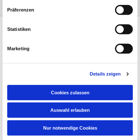
Präferenzen
Statistiken
Marketing
Am Steinernen Weg 42a

97816 Lohr am Main
Details zeigen
0151 68134038

info-eloteb@online.de

Cookies zulassen
Impressum
Auswahl erlauben
Datenschutz
AGB
Nur notwendige Cookies
Widerruf