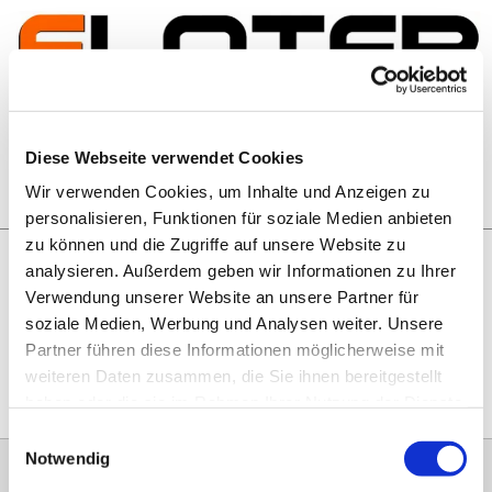
Zum Inhalt springen
Artikelsuche
Diese Webseite verwendet Cookies
Wir verwenden Cookies, um Inhalte und Anzeigen zu
Warenkorb
personalisieren, Funktionen für soziale Medien anbieten
zu können und die Zugriffe auf unsere Website zu
analysieren. Außerdem geben wir Informationen zu Ihrer
Rechtliches
Verwendung unserer Website an unsere Partner für
Hier geht es zu unseren
AGB
, zum
Widerrufsrecht
, zum
soziale Medien, Werbung und Analysen weiter. Unsere
Impressum
und zu unserem
Datenschutz
.
Partner führen diese Informationen möglicherweise mit
weiteren Daten zusammen, die Sie ihnen bereitgestellt
haben oder die sie im Rahmen Ihrer Nutzung der Dienste
gesammelt haben.
Einwilligungsauswahl
Notwendig
0151 68134038