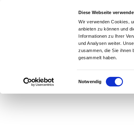
Zum Inhalt springen
Diese Webseite verwende
Wir verwenden Cookies, um
anbieten zu können und di
Informationen zu Ihrer Ve
Start
Shop
Über uns
Leistungen
und Analysen weiter. Unse
zusammen, die Sie ihnen b
gesammelt haben.
Einwilligungsauswahl
Hier geht es zu u
Notwendig