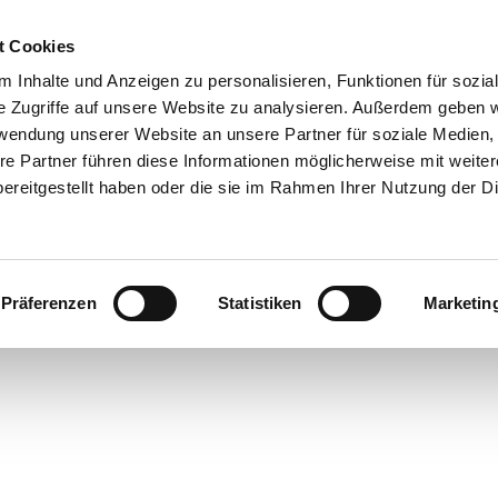
0151 68134038

t Cookies
 Inhalte und Anzeigen zu personalisieren, Funktionen für sozia
Shop
e Zugriffe auf unsere Website zu analysieren. Außerdem geben w
rwendung unserer Website an unsere Partner für soziale Medien
Reparaturservice
Produktkatalog
Referenzen
Anka
re Partner führen diese Informationen möglicherweise mit weite
ereitgestellt haben oder die sie im Rahmen Ihrer Nutzung der D
Rechtliches
nseren
AGB
, zum
Widerrufsrecht
, zum
Impressum
und zu un
Präferenzen
Statistiken
Marketin