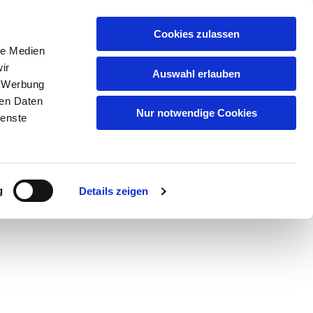
Artikelsuche
Cookies zulassen
le Medien
Warenkorb
ir
Auswahl erlauben
, Werbung
uf
Qualität
Partner/Marken
Kontakt
ren Daten
Nur notwendige Cookies
ienste
serem
Datenschutz
.
g
Details zeigen