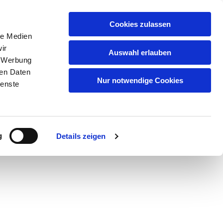
Artikelsuche
Cookies zulassen
le Medien
Warenkorb
ir
Auswahl erlauben
, Werbung
uf
Qualität
Partner/Marken
Kontakt
ren Daten
Nur notwendige Cookies
ienste
serem
Datenschutz
.
g
Details zeigen