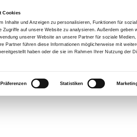
0151 68134038

t Cookies
 Inhalte und Anzeigen zu personalisieren, Funktionen für sozia
Shop
e Zugriffe auf unsere Website zu analysieren. Außerdem geben w
rwendung unserer Website an unsere Partner für soziale Medien
Reparaturservice
Produktkatalog
Referenzen
Anka
re Partner führen diese Informationen möglicherweise mit weite
ereitgestellt haben oder die sie im Rahmen Ihrer Nutzung der D
Rechtliches
nseren
AGB
, zum
Widerrufsrecht
, zum
Impressum
und zu un
Präferenzen
Statistiken
Marketin