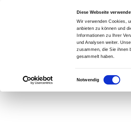
Zum Inhalt springen
Diese Webseite verwende
Wir verwenden Cookies, um
anbieten zu können und di
Informationen zu Ihrer Ve
Start
Shop
Über uns
Leistungen
und Analysen weiter. Unse
zusammen, die Sie ihnen b
gesammelt haben.
Einwilligungsauswahl
Hier geht es zu u
Notwendig