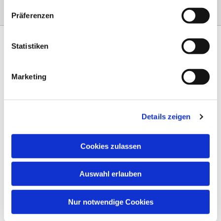
Präferenzen
Statistiken
Marketing
Am Steinernen Weg 42a

97816 Lohr am Main
Details zeigen
0151 68134038

info-eloteb@online.de

Cookies zulassen
Impressum
Auswahl erlauben
Datenschutz
AGB
Nur notwendige Cookies
Widerruf