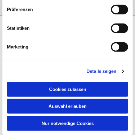
Präferenzen
Statistiken
Marketing
Am Steinernen Weg 42a

97816 Lohr am Main
Details zeigen
0151 68134038

info-eloteb@online.de

Cookies zulassen
Impressum
Auswahl erlauben
Datenschutz
AGB
Nur notwendige Cookies
Widerruf