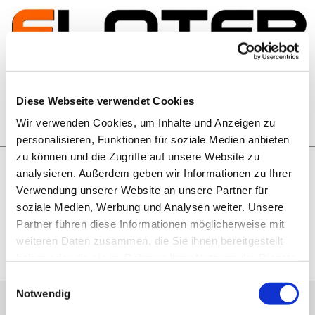
Zum Inhalt springen
Artikelsuche
Diese Webseite verwendet Cookies
Wir verwenden Cookies, um Inhalte und Anzeigen zu
Warenkorb
personalisieren, Funktionen für soziale Medien anbieten
zu können und die Zugriffe auf unsere Website zu
analysieren. Außerdem geben wir Informationen zu Ihrer
Rechtliches
Verwendung unserer Website an unsere Partner für
Hier geht es zu unseren
AGB
, zum
Widerrufsrecht
, zum
soziale Medien, Werbung und Analysen weiter. Unsere
Impressum
und zu unserem
Datenschutz
.
Partner führen diese Informationen möglicherweise mit
weiteren Daten zusammen, die Sie ihnen bereitgestellt
haben oder die sie im Rahmen Ihrer Nutzung der Dienste
gesammelt haben.
Einwilligungsauswahl
Notwendig
0151 68134038