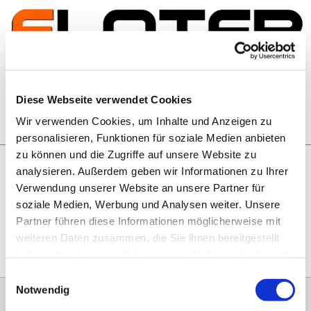
Zum Inhalt springen
Artikelsuche
Diese Webseite verwendet Cookies
Wir verwenden Cookies, um Inhalte und Anzeigen zu
Warenkorb
personalisieren, Funktionen für soziale Medien anbieten
zu können und die Zugriffe auf unsere Website zu
analysieren. Außerdem geben wir Informationen zu Ihrer
Rechtliches
Verwendung unserer Website an unsere Partner für
Hier geht es zu unseren
AGB
, zum
Widerrufsrecht
, zum
soziale Medien, Werbung und Analysen weiter. Unsere
Impressum
und zu unserem
Datenschutz
.
Partner führen diese Informationen möglicherweise mit
weiteren Daten zusammen, die Sie ihnen bereitgestellt
haben oder die sie im Rahmen Ihrer Nutzung der Dienste
gesammelt haben.
Einwilligungsauswahl
Notwendig
0151 68134038