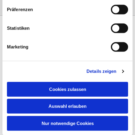
Präferenzen
Statistiken
Marketing
Am Steinernen Weg 42a

97816 Lohr am Main
Details zeigen
0151 68134038

info-eloteb@online.de

Cookies zulassen
Impressum
Auswahl erlauben
Datenschutz
AGB
Nur notwendige Cookies
Widerruf