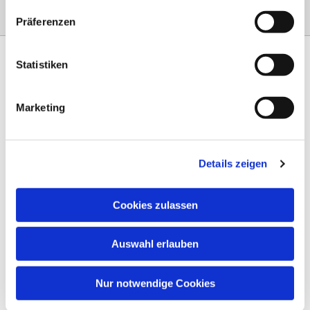
Präferenzen
Statistiken
Marketing
Am Steinernen Weg 42a

97816 Lohr am Main
Details zeigen
0151 68134038

info-eloteb@online.de

Cookies zulassen
Impressum
Auswahl erlauben
Datenschutz
AGB
Nur notwendige Cookies
Widerruf