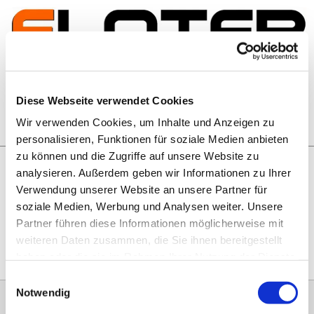
Zum Inhalt springen
Artikelsuche
Diese Webseite verwendet Cookies
Wir verwenden Cookies, um Inhalte und Anzeigen zu
Warenkorb
personalisieren, Funktionen für soziale Medien anbieten
zu können und die Zugriffe auf unsere Website zu
analysieren. Außerdem geben wir Informationen zu Ihrer
Rechtliches
Verwendung unserer Website an unsere Partner für
Hier geht es zu unseren
AGB
, zum
Widerrufsrecht
, zum
soziale Medien, Werbung und Analysen weiter. Unsere
Impressum
und zu unserem
Datenschutz
.
Partner führen diese Informationen möglicherweise mit
weiteren Daten zusammen, die Sie ihnen bereitgestellt
haben oder die sie im Rahmen Ihrer Nutzung der Dienste
gesammelt haben.
Einwilligungsauswahl
Notwendig
0151 68134038