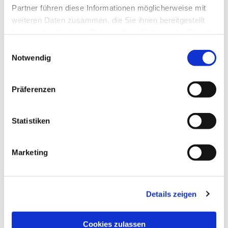
Oftmals werden elektronische Bauteile benötigt,
Partner führen diese Informationen möglicherweise mit
die vor mehr als 20 Jahren hergestellt wurden.
weiteren Daten zusammen, die Sie ihnen bereitgestellt
haben oder die sie im Rahmen Ihrer Nutzung der Dienste
gesammelt haben.
Einwilligungsauswahl
Wir helfen Ihnen weiter
Notwendig
Hier helfen wir
Präferenzen
In sehr kurzer Zeit haben wir uns einen
Statistiken
Kundenstamm im An- und Verkauf aufgebaut,
sodass wir seit dem Jahr 2015 nicht mehr zu den
Marketing
Kleinunternehmern gehören. Der Betrieb fängt an
zu wachsen. Nun versuchen wir, jeder Anfrage
gerecht zu werden oder nach einer Lösung zu
suchen, die den Kunden zufriedenstellt. Auch für
Details zeigen
die Reparatur und das Testen verschiedenster
Baugruppen finde ich einen Weg. Zudem stehe
Cookies zulassen