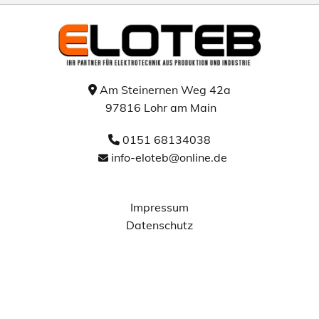
Am Steinernen Weg 42a

97816 Lohr am Main
0151 68134038

info-eloteb@online.de

Impressum
Datenschutz
AGB
Widerruf
Powered by
Websmart.de