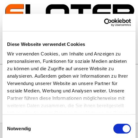
Zum Inhalt springen
Artikelsuche
Diese Webseite verwendet Cookies
Wir verwenden Cookies, um Inhalte und Anzeigen zu
Warenkorb
personalisieren, Funktionen für soziale Medien anbieten
zu können und die Zugriffe auf unsere Website zu
analysieren. Außerdem geben wir Informationen zu Ihrer
Rechtliches
Verwendung unserer Website an unsere Partner für
Hier geht es zu unseren
AGB
, zum
Widerrufsrecht
, zum
soziale Medien, Werbung und Analysen weiter. Unsere
Impressum
und zu unserem
Datenschutz
.
Partner führen diese Informationen möglicherweise mit
weiteren Daten zusammen, die Sie ihnen bereitgestellt
haben oder die sie im Rahmen Ihrer Nutzung der Dienste
gesammelt haben.
Einwilligungsauswahl
Notwendig
0151 68134038