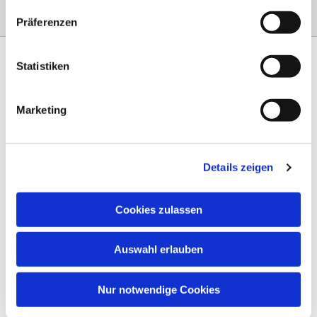
Präferenzen
Statistiken
Marketing
Am Steinernen Weg 42a

97816 Lohr am Main
Details zeigen
0151 68134038

info-eloteb@online.de

Cookies zulassen
Impressum
Auswahl erlauben
Datenschutz
AGB
Nur notwendige Cookies
Widerruf