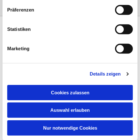
Präferenzen
Statistiken
Marketing
Am Steinernen Weg 42a

97816 Lohr am Main
Details zeigen
0151 68134038

info-eloteb@online.de

Cookies zulassen
Impressum
Auswahl erlauben
Datenschutz
AGB
Nur notwendige Cookies
Widerruf