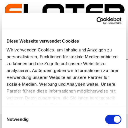
Zum Inhalt springen
Artikelsuche
Diese Webseite verwendet Cookies
Wir verwenden Cookies, um Inhalte und Anzeigen zu
Warenkorb
personalisieren, Funktionen für soziale Medien anbieten
zu können und die Zugriffe auf unsere Website zu
analysieren. Außerdem geben wir Informationen zu Ihrer
Rechtliches
Verwendung unserer Website an unsere Partner für
Hier geht es zu unseren
AGB
, zum
Widerrufsrecht
, zum
soziale Medien, Werbung und Analysen weiter. Unsere
Impressum
und zu unserem
Datenschutz
.
Partner führen diese Informationen möglicherweise mit
weiteren Daten zusammen, die Sie ihnen bereitgestellt
haben oder die sie im Rahmen Ihrer Nutzung der Dienste
gesammelt haben.
Einwilligungsauswahl
Notwendig
0151 68134038