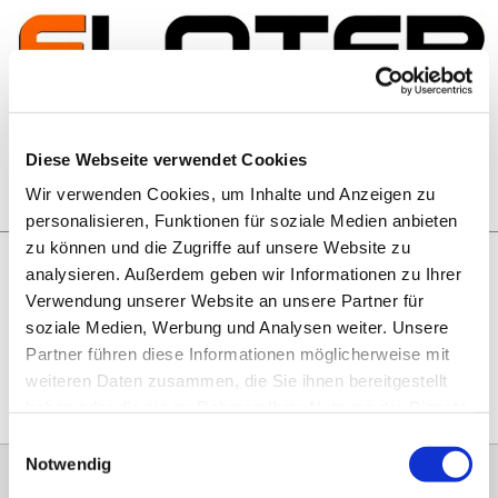
Zum Inhalt springen
Artikelsuche
Diese Webseite verwendet Cookies
Wir verwenden Cookies, um Inhalte und Anzeigen zu
Warenkorb
personalisieren, Funktionen für soziale Medien anbieten
zu können und die Zugriffe auf unsere Website zu
analysieren. Außerdem geben wir Informationen zu Ihrer
Rechtliches
Verwendung unserer Website an unsere Partner für
Hier geht es zu unseren
AGB
, zum
Widerrufsrecht
, zum
soziale Medien, Werbung und Analysen weiter. Unsere
Impressum
und zu unserem
Datenschutz
.
Partner führen diese Informationen möglicherweise mit
weiteren Daten zusammen, die Sie ihnen bereitgestellt
haben oder die sie im Rahmen Ihrer Nutzung der Dienste
gesammelt haben.
Einwilligungsauswahl
Notwendig
0151 68134038