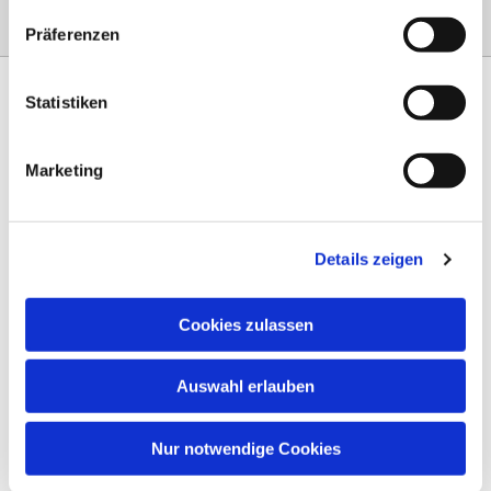
Präferenzen
Statistiken
Marketing
Am Steinernen Weg 42a

97816 Lohr am Main
Details zeigen
0151 68134038

info-eloteb@online.de

Cookies zulassen
Impressum
Auswahl erlauben
Datenschutz
AGB
Nur notwendige Cookies
Widerruf