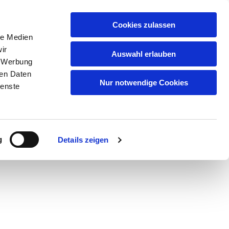
Artikelsuche
Cookies zulassen
le Medien
Warenkorb
ir
Auswahl erlauben
, Werbung
uf
Qualität
Partner/Marken
Kontakt
ren Daten
Nur notwendige Cookies
ienste
serem
Datenschutz
.
g
Details zeigen