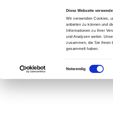
Zum Inhalt springen
Diese Webseite verwende
Wir verwenden Cookies, um
anbieten zu können und di
Informationen zu Ihrer Ve
Start
Shop
Über uns
Leistungen
und Analysen weiter. Unse
zusammen, die Sie ihnen b
gesammelt haben.
Einwilligungsauswahl
Hier geht es zu u
Notwendig