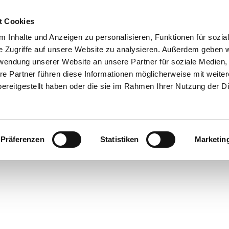
0151 68134038

t Cookies
 Inhalte und Anzeigen zu personalisieren, Funktionen für sozia
Shop
e Zugriffe auf unsere Website zu analysieren. Außerdem geben w
rwendung unserer Website an unsere Partner für soziale Medien
Reparaturservice
Produktkatalog
Referenzen
Anka
re Partner führen diese Informationen möglicherweise mit weite
ereitgestellt haben oder die sie im Rahmen Ihrer Nutzung der D
Rechtliches
nseren
AGB
, zum
Widerrufsrecht
, zum
Impressum
und zu un
Präferenzen
Statistiken
Marketin