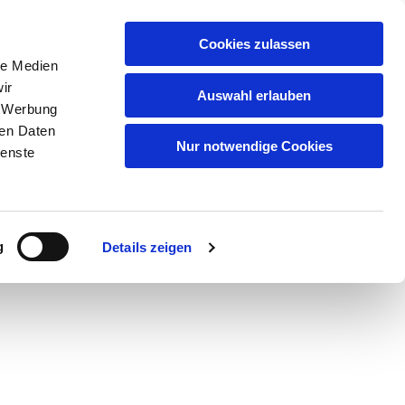
Artikelsuche
Cookies zulassen
le Medien
Warenkorb
ir
Auswahl erlauben
, Werbung
uf
Qualität
Partner/Marken
Kontakt
ren Daten
Nur notwendige Cookies
ienste
serem
Datenschutz
.
g
Details zeigen