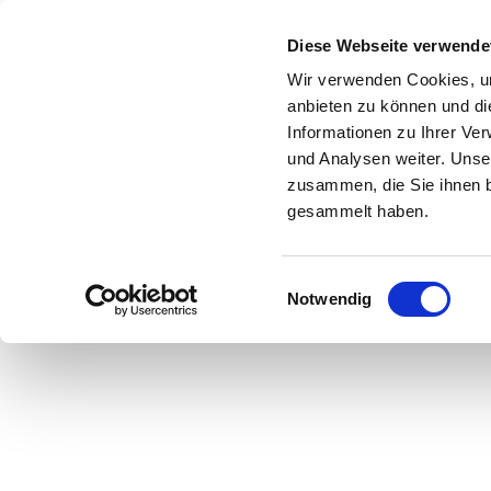
Zum Inhalt springen
Diese Webseite verwende
Wir verwenden Cookies, um
anbieten zu können und di
Informationen zu Ihrer Ve
Start
Shop
Über uns
Leistungen
und Analysen weiter. Unse
zusammen, die Sie ihnen b
gesammelt haben.
Einwilligungsauswahl
Hier geht es zu u
Notwendig