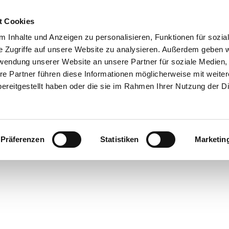
0151 68134038

t Cookies
 Inhalte und Anzeigen zu personalisieren, Funktionen für sozia
Shop
e Zugriffe auf unsere Website zu analysieren. Außerdem geben w
rwendung unserer Website an unsere Partner für soziale Medien
Reparaturservice
Produktkatalog
Referenzen
Anka
re Partner führen diese Informationen möglicherweise mit weite
ereitgestellt haben oder die sie im Rahmen Ihrer Nutzung der D
Rechtliches
nseren
AGB
, zum
Widerrufsrecht
, zum
Impressum
und zu un
Präferenzen
Statistiken
Marketin