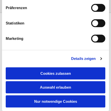
Präferenzen
Statistiken
Marketing
Am Steinernen Weg 42a

97816 Lohr am Main
Details zeigen
0151 68134038

info-eloteb@online.de

Cookies zulassen
Impressum
Auswahl erlauben
Datenschutz
AGB
Nur notwendige Cookies
Widerruf