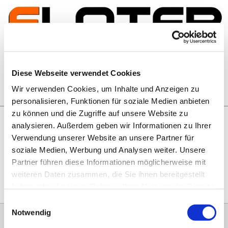
Zum Inhalt springen
Artikelsuche
Diese Webseite verwendet Cookies
Wir verwenden Cookies, um Inhalte und Anzeigen zu
Warenkorb
personalisieren, Funktionen für soziale Medien anbieten
zu können und die Zugriffe auf unsere Website zu
analysieren. Außerdem geben wir Informationen zu Ihrer
Rechtliches
Verwendung unserer Website an unsere Partner für
Hier geht es zu unseren
AGB
, zum
Widerrufsrecht
, zum
soziale Medien, Werbung und Analysen weiter. Unsere
Impressum
und zu unserem
Datenschutz
.
Partner führen diese Informationen möglicherweise mit
weiteren Daten zusammen, die Sie ihnen bereitgestellt
haben oder die sie im Rahmen Ihrer Nutzung der Dienste
gesammelt haben.
Einwilligungsauswahl
Notwendig
0151 68134038