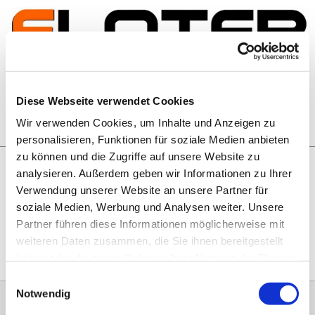
Zum Inhalt springen
Artikelsuche
Diese Webseite verwendet Cookies
Wir verwenden Cookies, um Inhalte und Anzeigen zu
Warenkorb
personalisieren, Funktionen für soziale Medien anbieten
zu können und die Zugriffe auf unsere Website zu
analysieren. Außerdem geben wir Informationen zu Ihrer
Rechtliches
Verwendung unserer Website an unsere Partner für
Hier geht es zu unseren
AGB
, zum
Widerrufsrecht
, zum
soziale Medien, Werbung und Analysen weiter. Unsere
Impressum
und zu unserem
Datenschutz
.
Partner führen diese Informationen möglicherweise mit
weiteren Daten zusammen, die Sie ihnen bereitgestellt
haben oder die sie im Rahmen Ihrer Nutzung der Dienste
gesammelt haben.
Einwilligungsauswahl
Notwendig
0151 68134038