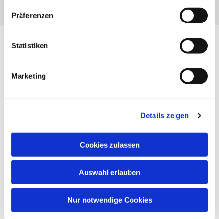
Präferenzen
Statistiken
Marketing
Am Steinernen Weg 42a

97816 Lohr am Main
Details zeigen
0151 68134038

info-eloteb@online.de

Cookies zulassen
Impressum
Auswahl erlauben
Datenschutz
AGB
Nur notwendige Cookies
Widerruf