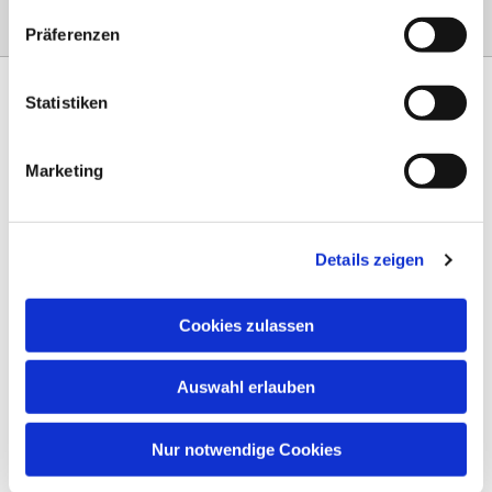
Präferenzen
Statistiken
Marketing
Am Steinernen Weg 42a

97816 Lohr am Main
Details zeigen
0151 68134038

info-eloteb@online.de

Cookies zulassen
Impressum
Auswahl erlauben
Datenschutz
AGB
Nur notwendige Cookies
Widerruf