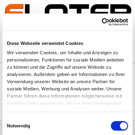
Zum Inhalt springen
Artikelsuche
Diese Webseite verwendet Cookies
Wir verwenden Cookies, um Inhalte und Anzeigen zu
Warenkorb
personalisieren, Funktionen für soziale Medien anbieten
zu können und die Zugriffe auf unsere Website zu
analysieren. Außerdem geben wir Informationen zu Ihrer
Rechtliches
Verwendung unserer Website an unsere Partner für
Hier geht es zu unseren
AGB
, zum
Widerrufsrecht
, zum
soziale Medien, Werbung und Analysen weiter. Unsere
Impressum
und zu unserem
Datenschutz
.
Partner führen diese Informationen möglicherweise mit
weiteren Daten zusammen, die Sie ihnen bereitgestellt
haben oder die sie im Rahmen Ihrer Nutzung der Dienste
gesammelt haben.
Einwilligungsauswahl
Notwendig
0151 68134038