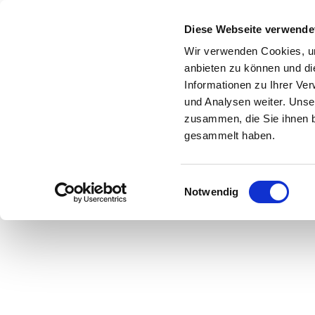
Zum Inhalt springen
Diese Webseite verwende
Wir verwenden Cookies, um
anbieten zu können und di
Informationen zu Ihrer Ve
Start
Shop
Über uns
Leistungen
und Analysen weiter. Unse
zusammen, die Sie ihnen b
gesammelt haben.
Einwilligungsauswahl
Hier geht es zu u
Notwendig