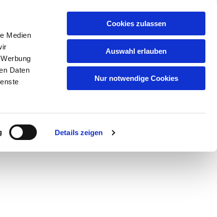
Artikelsuche
Cookies zulassen
le Medien
Warenkorb
ir
Auswahl erlauben
, Werbung
uf
Qualität
Partner/Marken
Kontakt
ren Daten
Nur notwendige Cookies
ienste
serem
Datenschutz
.
g
Details zeigen