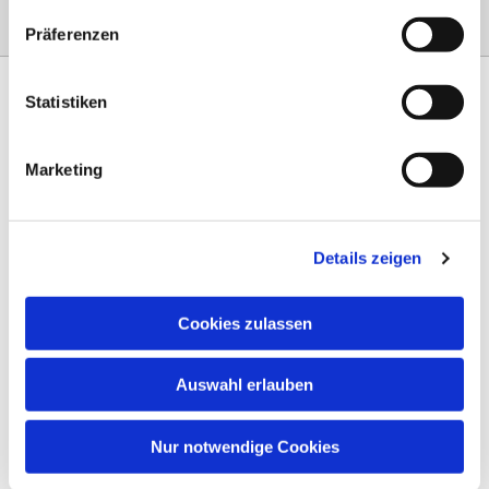
Präferenzen
Statistiken
Marketing
Am Steinernen Weg 42a

97816 Lohr am Main
Details zeigen
0151 68134038

info-eloteb@online.de

Cookies zulassen
Impressum
Auswahl erlauben
Datenschutz
AGB
Nur notwendige Cookies
Widerruf