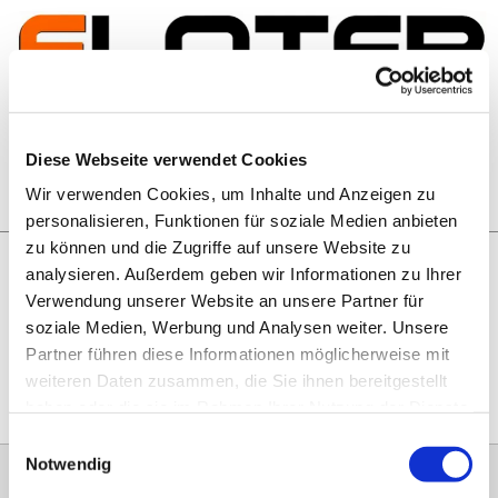
Zum Inhalt springen
Artikelsuche
Diese Webseite verwendet Cookies
Wir verwenden Cookies, um Inhalte und Anzeigen zu
Warenkorb
personalisieren, Funktionen für soziale Medien anbieten
zu können und die Zugriffe auf unsere Website zu
analysieren. Außerdem geben wir Informationen zu Ihrer
Rechtliches
Verwendung unserer Website an unsere Partner für
Hier geht es zu unseren
AGB
, zum
Widerrufsrecht
, zum
soziale Medien, Werbung und Analysen weiter. Unsere
Impressum
und zu unserem
Datenschutz
.
Partner führen diese Informationen möglicherweise mit
weiteren Daten zusammen, die Sie ihnen bereitgestellt
haben oder die sie im Rahmen Ihrer Nutzung der Dienste
gesammelt haben.
Einwilligungsauswahl
Notwendig
0151 68134038