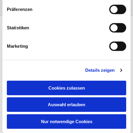
Präferenzen
Statistiken
Marketing
Am Steinernen Weg 42a

97816 Lohr am Main
Details zeigen
0151 68134038

info-eloteb@online.de

Cookies zulassen
Impressum
Auswahl erlauben
Datenschutz
AGB
Nur notwendige Cookies
Widerruf