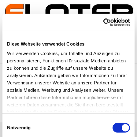
Zum Inhalt springen
Artikelsuche
Diese Webseite verwendet Cookies
Wir verwenden Cookies, um Inhalte und Anzeigen zu
Warenkorb
personalisieren, Funktionen für soziale Medien anbieten
zu können und die Zugriffe auf unsere Website zu
analysieren. Außerdem geben wir Informationen zu Ihrer
Rechtliches
Verwendung unserer Website an unsere Partner für
Hier geht es zu unseren
AGB
, zum
Widerrufsrecht
, zum
soziale Medien, Werbung und Analysen weiter. Unsere
Impressum
und zu unserem
Datenschutz
.
Partner führen diese Informationen möglicherweise mit
weiteren Daten zusammen, die Sie ihnen bereitgestellt
haben oder die sie im Rahmen Ihrer Nutzung der Dienste
gesammelt haben.
Einwilligungsauswahl
Notwendig
0151 68134038