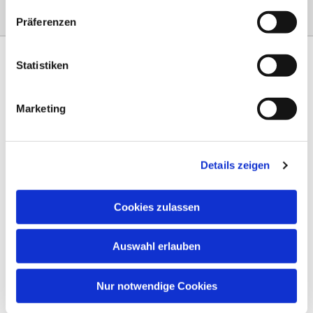
Präferenzen
Statistiken
Marketing
Am Steinernen Weg 42a

97816 Lohr am Main
Details zeigen
0151 68134038

info-eloteb@online.de

Cookies zulassen
Impressum
Auswahl erlauben
Datenschutz
AGB
Nur notwendige Cookies
Widerruf