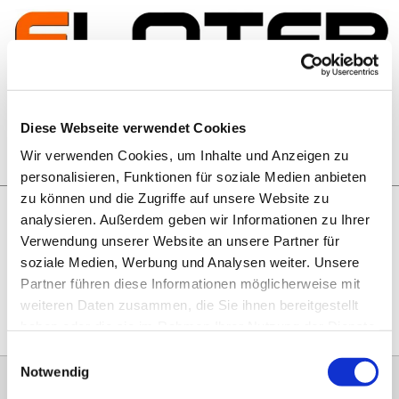
Zum Inhalt springen
Artikelsuche
Diese Webseite verwendet Cookies
Wir verwenden Cookies, um Inhalte und Anzeigen zu
Warenkorb
personalisieren, Funktionen für soziale Medien anbieten
zu können und die Zugriffe auf unsere Website zu
analysieren. Außerdem geben wir Informationen zu Ihrer
Rechtliches
Verwendung unserer Website an unsere Partner für
Hier geht es zu unseren
AGB
, zum
Widerrufsrecht
, zum
soziale Medien, Werbung und Analysen weiter. Unsere
Impressum
und zu unserem
Datenschutz
.
Partner führen diese Informationen möglicherweise mit
weiteren Daten zusammen, die Sie ihnen bereitgestellt
haben oder die sie im Rahmen Ihrer Nutzung der Dienste
gesammelt haben.
Einwilligungsauswahl
Notwendig
0151 68134038