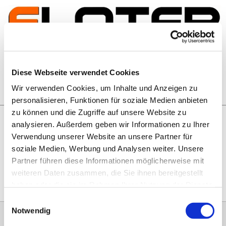
Zum Inhalt springen
Artikelsuche
Diese Webseite verwendet Cookies
Wir verwenden Cookies, um Inhalte und Anzeigen zu
Warenkorb
personalisieren, Funktionen für soziale Medien anbieten
zu können und die Zugriffe auf unsere Website zu
analysieren. Außerdem geben wir Informationen zu Ihrer
Rechtliches
Verwendung unserer Website an unsere Partner für
Hier geht es zu unseren
AGB
, zum
Widerrufsrecht
, zum
soziale Medien, Werbung und Analysen weiter. Unsere
Impressum
und zu unserem
Datenschutz
.
Partner führen diese Informationen möglicherweise mit
weiteren Daten zusammen, die Sie ihnen bereitgestellt
haben oder die sie im Rahmen Ihrer Nutzung der Dienste
gesammelt haben.
Einwilligungsauswahl
Notwendig
0151 68134038