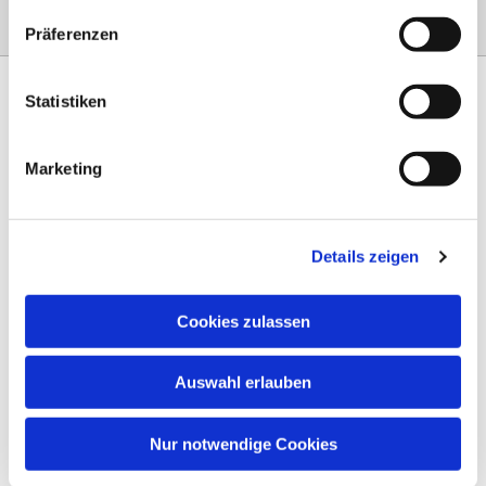
Präferenzen
Statistiken
Marketing
Am Steinernen Weg 42a

97816 Lohr am Main
Details zeigen
0151 68134038

info-eloteb@online.de

Cookies zulassen
Impressum
Auswahl erlauben
Datenschutz
AGB
Nur notwendige Cookies
Widerruf