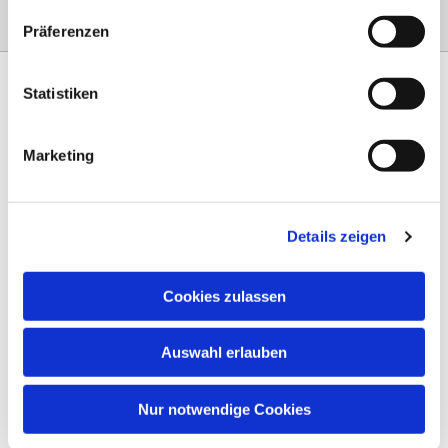
Präferenzen
Statistiken
Marketing
Am Steinernen Weg 42a

97816 Lohr am Main
Details zeigen
0151 68134038

info-eloteb@online.de

Cookies zulassen
Impressum
Auswahl erlauben
Datenschutz
AGB
Nur notwendige Cookies
Widerruf