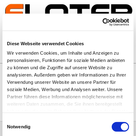
Zum Inhalt springen
Artikelsuche
Diese Webseite verwendet Cookies
Wir verwenden Cookies, um Inhalte und Anzeigen zu
Warenkorb
personalisieren, Funktionen für soziale Medien anbieten
zu können und die Zugriffe auf unsere Website zu
analysieren. Außerdem geben wir Informationen zu Ihrer
Rechtliches
Verwendung unserer Website an unsere Partner für
Hier geht es zu unseren
AGB
, zum
Widerrufsrecht
, zum
soziale Medien, Werbung und Analysen weiter. Unsere
Impressum
und zu unserem
Datenschutz
.
Partner führen diese Informationen möglicherweise mit
weiteren Daten zusammen, die Sie ihnen bereitgestellt
haben oder die sie im Rahmen Ihrer Nutzung der Dienste
gesammelt haben.
Einwilligungsauswahl
Notwendig
0151 68134038