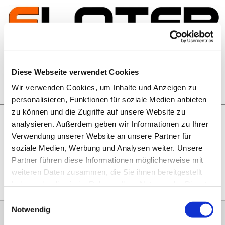
Zum Inhalt springen
Artikelsuche
Diese Webseite verwendet Cookies
Wir verwenden Cookies, um Inhalte und Anzeigen zu
Warenkorb
personalisieren, Funktionen für soziale Medien anbieten
zu können und die Zugriffe auf unsere Website zu
analysieren. Außerdem geben wir Informationen zu Ihrer
Rechtliches
Verwendung unserer Website an unsere Partner für
Hier geht es zu unseren
AGB
, zum
Widerrufsrecht
, zum
soziale Medien, Werbung und Analysen weiter. Unsere
Impressum
und zu unserem
Datenschutz
.
Partner führen diese Informationen möglicherweise mit
weiteren Daten zusammen, die Sie ihnen bereitgestellt
haben oder die sie im Rahmen Ihrer Nutzung der Dienste
gesammelt haben.
Einwilligungsauswahl
Notwendig
0151 68134038