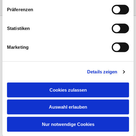
Präferenzen
Statistiken
Marketing
Am Steinernen Weg 42a

97816 Lohr am Main
Details zeigen
0151 68134038

info-eloteb@online.de

Cookies zulassen
Impressum
Auswahl erlauben
Datenschutz
AGB
Nur notwendige Cookies
Widerruf