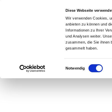
Zum Inhalt springen
Diese Webseite verwende
Wir verwenden Cookies, um
anbieten zu können und di
Informationen zu Ihrer Ve
Start
Shop
Über uns
Leistungen
und Analysen weiter. Unse
zusammen, die Sie ihnen b
gesammelt haben.
Einwilligungsauswahl
Hier geht es zu u
Notwendig