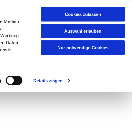
Artikelsuche
Cookies zulassen
le Medien
Warenkorb
ir
Auswahl erlauben
, Werbung
uf
Qualität
Partner/Marken
Kontakt
ren Daten
Nur notwendige Cookies
ienste
serem
Datenschutz
.
g
Details zeigen