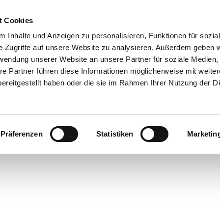
0151 68134038

t Cookies
 Inhalte und Anzeigen zu personalisieren, Funktionen für sozia
Shop
e Zugriffe auf unsere Website zu analysieren. Außerdem geben w
rwendung unserer Website an unsere Partner für soziale Medien
Reparaturservice
Produktkatalog
Referenzen
Anka
re Partner führen diese Informationen möglicherweise mit weite
ereitgestellt haben oder die sie im Rahmen Ihrer Nutzung der D
Rechtliches
nseren
AGB
, zum
Widerrufsrecht
, zum
Impressum
und zu un
Präferenzen
Statistiken
Marketin