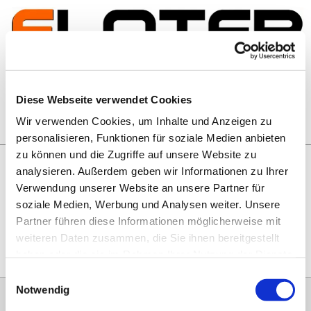
Zum Inhalt springen
Artikelsuche
Diese Webseite verwendet Cookies
Wir verwenden Cookies, um Inhalte und Anzeigen zu
Warenkorb
personalisieren, Funktionen für soziale Medien anbieten
zu können und die Zugriffe auf unsere Website zu
analysieren. Außerdem geben wir Informationen zu Ihrer
Rechtliches
Verwendung unserer Website an unsere Partner für
Hier geht es zu unseren
AGB
, zum
Widerrufsrecht
, zum
soziale Medien, Werbung und Analysen weiter. Unsere
Impressum
und zu unserem
Datenschutz
.
Partner führen diese Informationen möglicherweise mit
weiteren Daten zusammen, die Sie ihnen bereitgestellt
haben oder die sie im Rahmen Ihrer Nutzung der Dienste
gesammelt haben.
Einwilligungsauswahl
Notwendig
0151 68134038