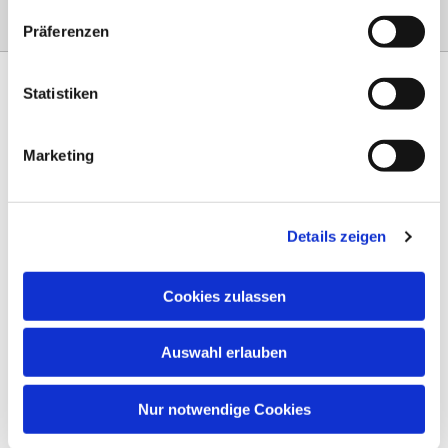
Präferenzen
Statistiken
Marketing
Am Steinernen Weg 42a

97816 Lohr am Main
Details zeigen
0151 68134038

info-eloteb@online.de

Cookies zulassen
Impressum
Auswahl erlauben
Datenschutz
AGB
Nur notwendige Cookies
Widerruf