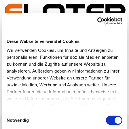
Zum Inhalt springen
Artikelsuche
Diese Webseite verwendet Cookies
Wir verwenden Cookies, um Inhalte und Anzeigen zu
Warenkorb
personalisieren, Funktionen für soziale Medien anbieten
zu können und die Zugriffe auf unsere Website zu
analysieren. Außerdem geben wir Informationen zu Ihrer
Rechtliches
Verwendung unserer Website an unsere Partner für
Hier geht es zu unseren
AGB
, zum
Widerrufsrecht
, zum
soziale Medien, Werbung und Analysen weiter. Unsere
Impressum
und zu unserem
Datenschutz
.
Partner führen diese Informationen möglicherweise mit
weiteren Daten zusammen, die Sie ihnen bereitgestellt
haben oder die sie im Rahmen Ihrer Nutzung der Dienste
gesammelt haben.
Einwilligungsauswahl
Notwendig
0151 68134038