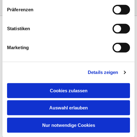
Präferenzen
Statistiken
Marketing
Am Steinernen Weg 42a

97816 Lohr am Main
Details zeigen
0151 68134038

info-eloteb@online.de

Cookies zulassen
Impressum
Auswahl erlauben
Datenschutz
AGB
Nur notwendige Cookies
Widerruf