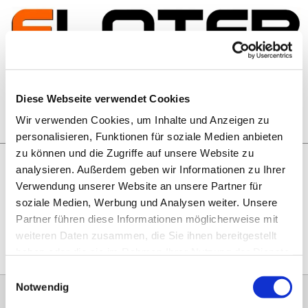
Zum Inhalt springen
Artikelsuche
Diese Webseite verwendet Cookies
Wir verwenden Cookies, um Inhalte und Anzeigen zu
Warenkorb
personalisieren, Funktionen für soziale Medien anbieten
zu können und die Zugriffe auf unsere Website zu
analysieren. Außerdem geben wir Informationen zu Ihrer
Rechtliches
Verwendung unserer Website an unsere Partner für
Hier geht es zu unseren
AGB
, zum
Widerrufsrecht
, zum
soziale Medien, Werbung und Analysen weiter. Unsere
Impressum
und zu unserem
Datenschutz
.
Partner führen diese Informationen möglicherweise mit
weiteren Daten zusammen, die Sie ihnen bereitgestellt
haben oder die sie im Rahmen Ihrer Nutzung der Dienste
gesammelt haben.
Einwilligungsauswahl
Notwendig
0151 68134038