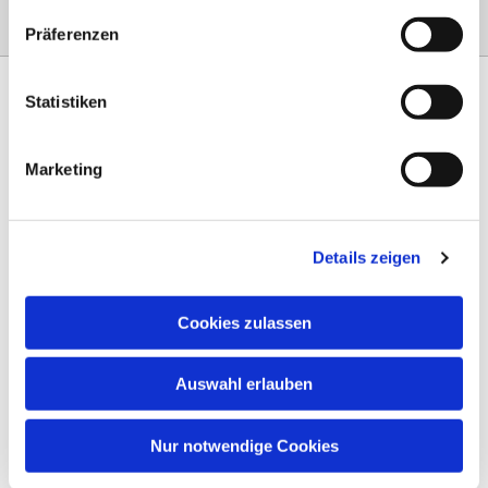
Präferenzen
Statistiken
Marketing
Am Steinernen Weg 42a

97816 Lohr am Main
Details zeigen
0151 68134038

info-eloteb@online.de

Cookies zulassen
Impressum
Auswahl erlauben
Datenschutz
AGB
Nur notwendige Cookies
Widerruf