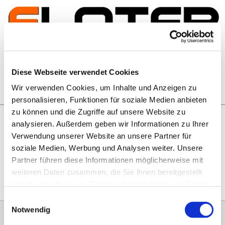
Zum Inhalt springen
Artikelsuche
Diese Webseite verwendet Cookies
Wir verwenden Cookies, um Inhalte und Anzeigen zu
Warenkorb
personalisieren, Funktionen für soziale Medien anbieten
zu können und die Zugriffe auf unsere Website zu
analysieren. Außerdem geben wir Informationen zu Ihrer
Rechtliches
Verwendung unserer Website an unsere Partner für
Hier geht es zu unseren
AGB
, zum
Widerrufsrecht
, zum
soziale Medien, Werbung und Analysen weiter. Unsere
Impressum
und zu unserem
Datenschutz
.
Partner führen diese Informationen möglicherweise mit
weiteren Daten zusammen, die Sie ihnen bereitgestellt
haben oder die sie im Rahmen Ihrer Nutzung der Dienste
gesammelt haben.
Einwilligungsauswahl
Notwendig
0151 68134038