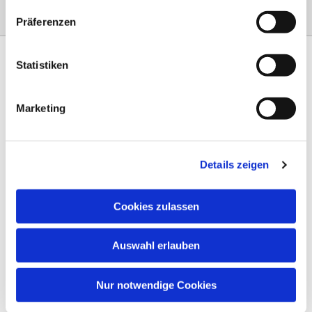
Präferenzen
Statistiken
Marketing
Am Steinernen Weg 42a

97816 Lohr am Main
Details zeigen
0151 68134038

info-eloteb@online.de

Cookies zulassen
Impressum
Auswahl erlauben
Datenschutz
AGB
Nur notwendige Cookies
Widerruf