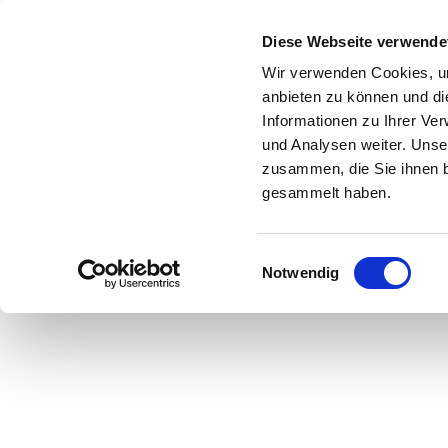
Zum Inhalt springen
Diese Webseite verwende
Wir verwenden Cookies, um
anbieten zu können und di
Informationen zu Ihrer Ve
Start
Shop
Über uns
Leistungen
und Analysen weiter. Unse
zusammen, die Sie ihnen b
gesammelt haben.
Einwilligungsauswahl
Hier geht es zu u
Notwendig