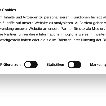
0151 68134038

t Cookies
 Inhalte und Anzeigen zu personalisieren, Funktionen für sozia
Shop
e Zugriffe auf unsere Website zu analysieren. Außerdem geben w
rwendung unserer Website an unsere Partner für soziale Medien
Reparaturservice
Produktkatalog
Referenzen
Anka
re Partner führen diese Informationen möglicherweise mit weite
ereitgestellt haben oder die sie im Rahmen Ihrer Nutzung der D
Rechtliches
nseren
AGB
, zum
Widerrufsrecht
, zum
Impressum
und zu un
Präferenzen
Statistiken
Marketin