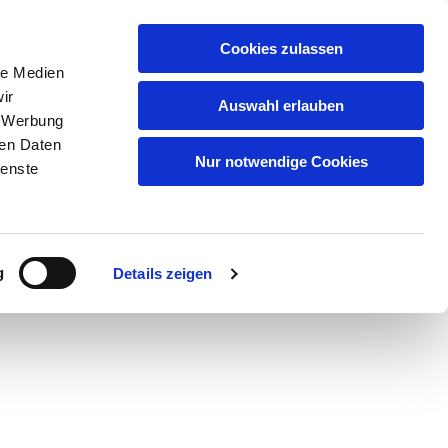
Artikelsuche
Cookies zulassen
le Medien
Warenkorb
ir
Auswahl erlauben
, Werbung
uf
Qualität
Partner/Marken
Kontakt
ren Daten
Nur notwendige Cookies
ienste
serem
Datenschutz
.
g
Details zeigen