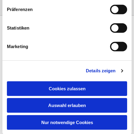
Präferenzen
Statistiken
Marketing
Am Steinernen Weg 42a

97816 Lohr am Main
Details zeigen
0151 68134038

info-eloteb@online.de

Cookies zulassen
Impressum
Auswahl erlauben
Datenschutz
AGB
Nur notwendige Cookies
Widerruf