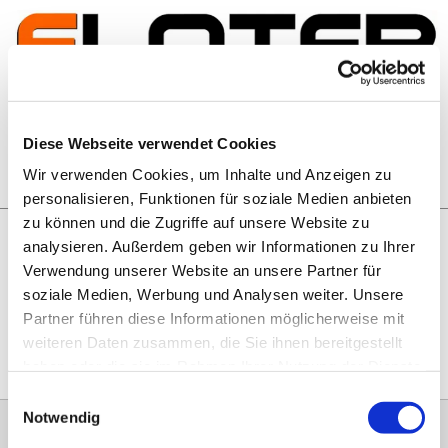
Zum Inhalt springen
Artikelsuche
Diese Webseite verwendet Cookies
Wir verwenden Cookies, um Inhalte und Anzeigen zu
Warenkorb
personalisieren, Funktionen für soziale Medien anbieten
zu können und die Zugriffe auf unsere Website zu
analysieren. Außerdem geben wir Informationen zu Ihrer
Rechtliches
Verwendung unserer Website an unsere Partner für
Hier geht es zu unseren
AGB
, zum
Widerrufsrecht
, zum
soziale Medien, Werbung und Analysen weiter. Unsere
Impressum
und zu unserem
Datenschutz
.
Partner führen diese Informationen möglicherweise mit
weiteren Daten zusammen, die Sie ihnen bereitgestellt
haben oder die sie im Rahmen Ihrer Nutzung der Dienste
gesammelt haben.
Einwilligungsauswahl
Notwendig
0151 68134038