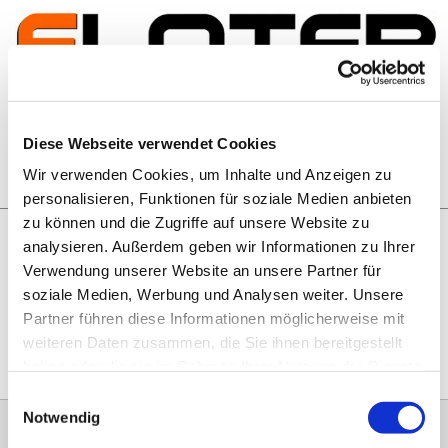
Zum Inhalt springen
Artikelsuche
Diese Webseite verwendet Cookies
Wir verwenden Cookies, um Inhalte und Anzeigen zu
Warenkorb
personalisieren, Funktionen für soziale Medien anbieten
zu können und die Zugriffe auf unsere Website zu
analysieren. Außerdem geben wir Informationen zu Ihrer
Rechtliches
Verwendung unserer Website an unsere Partner für
Hier geht es zu unseren
AGB
, zum
Widerrufsrecht
, zum
soziale Medien, Werbung und Analysen weiter. Unsere
Impressum
und zu unserem
Datenschutz
.
Partner führen diese Informationen möglicherweise mit
weiteren Daten zusammen, die Sie ihnen bereitgestellt
haben oder die sie im Rahmen Ihrer Nutzung der Dienste
gesammelt haben.
Einwilligungsauswahl
Notwendig
0151 68134038