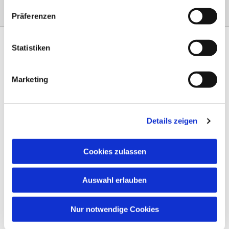
Präferenzen
Statistiken
Marketing
Am Steinernen Weg 42a

97816 Lohr am Main
Details zeigen
0151 68134038

info-eloteb@online.de

Cookies zulassen
Impressum
Auswahl erlauben
Datenschutz
AGB
Nur notwendige Cookies
Widerruf