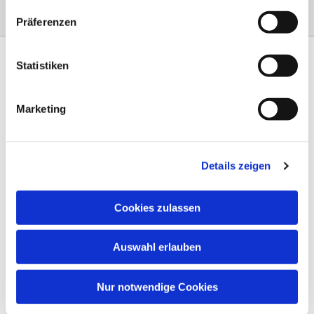
Präferenzen
Statistiken
Marketing
Am Steinernen Weg 42a

97816 Lohr am Main
Details zeigen
0151 68134038

info-eloteb@online.de

Cookies zulassen
Impressum
Auswahl erlauben
Datenschutz
AGB
Nur notwendige Cookies
Widerruf