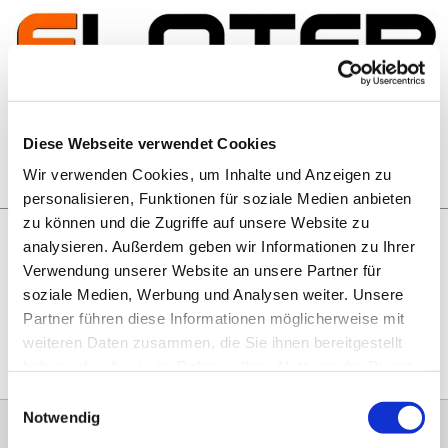
Zum Inhalt springen
Artikelsuche
Diese Webseite verwendet Cookies
Wir verwenden Cookies, um Inhalte und Anzeigen zu
Warenkorb
personalisieren, Funktionen für soziale Medien anbieten
zu können und die Zugriffe auf unsere Website zu
analysieren. Außerdem geben wir Informationen zu Ihrer
Rechtliches
Verwendung unserer Website an unsere Partner für
Hier geht es zu unseren
AGB
, zum
Widerrufsrecht
, zum
soziale Medien, Werbung und Analysen weiter. Unsere
Impressum
und zu unserem
Datenschutz
.
Partner führen diese Informationen möglicherweise mit
weiteren Daten zusammen, die Sie ihnen bereitgestellt
haben oder die sie im Rahmen Ihrer Nutzung der Dienste
gesammelt haben.
Einwilligungsauswahl
Notwendig
0151 68134038