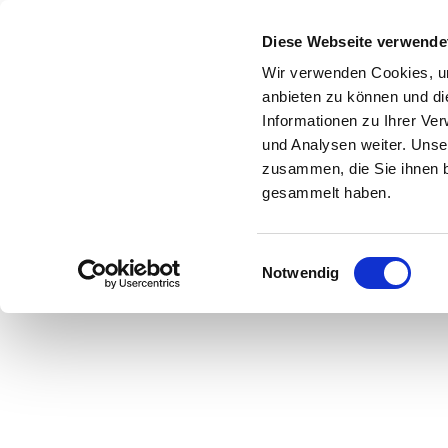
Zum Inhalt springen
Diese Webseite verwende
Wir verwenden Cookies, um
anbieten zu können und di
Informationen zu Ihrer Ve
Start
Shop
Über uns
Leistungen
und Analysen weiter. Unse
zusammen, die Sie ihnen b
gesammelt haben.
Einwilligungsauswahl
Hier geht es zu u
Notwendig