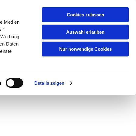
Artikelsuche
Cookies zulassen
le Medien
Warenkorb
ir
Auswahl erlauben
, Werbung
uf
Qualität
Partner/Marken
Kontakt
ren Daten
Nur notwendige Cookies
ienste
serem
Datenschutz
.
g
Details zeigen