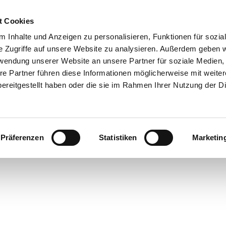
0151 68134038

t Cookies
 Inhalte und Anzeigen zu personalisieren, Funktionen für sozia
Shop
e Zugriffe auf unsere Website zu analysieren. Außerdem geben w
rwendung unserer Website an unsere Partner für soziale Medien
Reparaturservice
Produktkatalog
Referenzen
Anka
re Partner führen diese Informationen möglicherweise mit weite
ereitgestellt haben oder die sie im Rahmen Ihrer Nutzung der D
Rechtliches
nseren
AGB
, zum
Widerrufsrecht
, zum
Impressum
und zu un
Präferenzen
Statistiken
Marketin