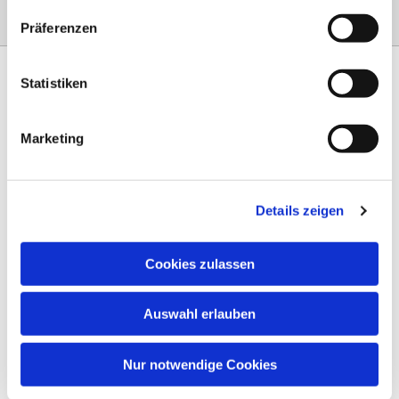
Präferenzen
Statistiken
Marketing
Am Steinernen Weg 42a

97816 Lohr am Main
Details zeigen
0151 68134038

info-eloteb@online.de

Cookies zulassen
Impressum
Auswahl erlauben
Datenschutz
AGB
Nur notwendige Cookies
Widerruf