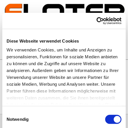
Zum Inhalt springen
Artikelsuche
Diese Webseite verwendet Cookies
Wir verwenden Cookies, um Inhalte und Anzeigen zu
Warenkorb
personalisieren, Funktionen für soziale Medien anbieten
zu können und die Zugriffe auf unsere Website zu
analysieren. Außerdem geben wir Informationen zu Ihrer
Rechtliches
Verwendung unserer Website an unsere Partner für
Hier geht es zu unseren
AGB
, zum
Widerrufsrecht
, zum
soziale Medien, Werbung und Analysen weiter. Unsere
Impressum
und zu unserem
Datenschutz
.
Partner führen diese Informationen möglicherweise mit
weiteren Daten zusammen, die Sie ihnen bereitgestellt
haben oder die sie im Rahmen Ihrer Nutzung der Dienste
gesammelt haben.
Einwilligungsauswahl
Notwendig
0151 68134038