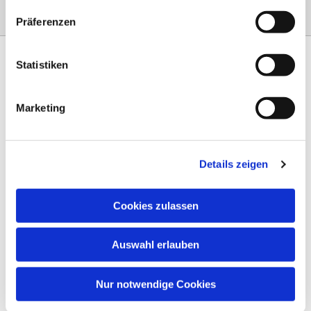
Präferenzen
Statistiken
Marketing
Am Steinernen Weg 42a

97816 Lohr am Main
Details zeigen
0151 68134038

info-eloteb@online.de

Cookies zulassen
Impressum
Auswahl erlauben
Datenschutz
AGB
Nur notwendige Cookies
Widerruf