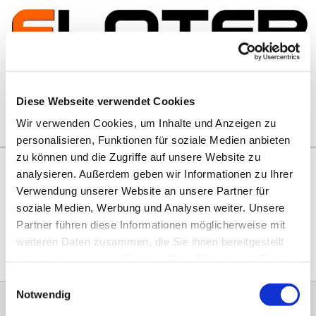
Zum Inhalt springen
Artikelsuche
Diese Webseite verwendet Cookies
Wir verwenden Cookies, um Inhalte und Anzeigen zu
Warenkorb
personalisieren, Funktionen für soziale Medien anbieten
zu können und die Zugriffe auf unsere Website zu
analysieren. Außerdem geben wir Informationen zu Ihrer
Rechtliches
Verwendung unserer Website an unsere Partner für
Hier geht es zu unseren
AGB
, zum
Widerrufsrecht
, zum
soziale Medien, Werbung und Analysen weiter. Unsere
Impressum
und zu unserem
Datenschutz
.
Partner führen diese Informationen möglicherweise mit
weiteren Daten zusammen, die Sie ihnen bereitgestellt
haben oder die sie im Rahmen Ihrer Nutzung der Dienste
gesammelt haben.
Einwilligungsauswahl
Notwendig
0151 68134038