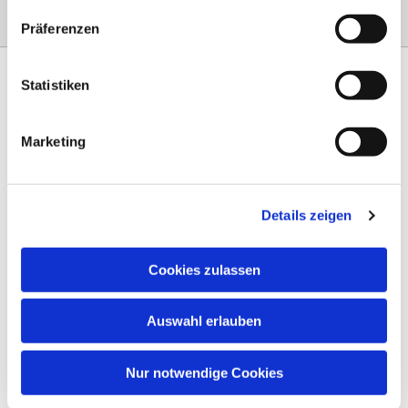
Präferenzen
Statistiken
Marketing
Am Steinernen Weg 42a

97816 Lohr am Main
Details zeigen
0151 68134038

info-eloteb@online.de

Cookies zulassen
Impressum
Auswahl erlauben
Datenschutz
AGB
Nur notwendige Cookies
Widerruf