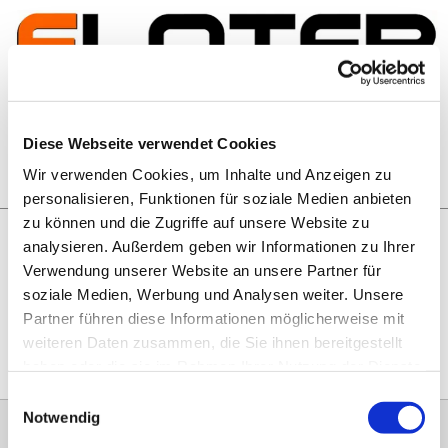
Zum Inhalt springen
Artikelsuche
Diese Webseite verwendet Cookies
Wir verwenden Cookies, um Inhalte und Anzeigen zu
Warenkorb
personalisieren, Funktionen für soziale Medien anbieten
zu können und die Zugriffe auf unsere Website zu
analysieren. Außerdem geben wir Informationen zu Ihrer
Rechtliches
Verwendung unserer Website an unsere Partner für
Hier geht es zu unseren
AGB
, zum
Widerrufsrecht
, zum
soziale Medien, Werbung und Analysen weiter. Unsere
Impressum
und zu unserem
Datenschutz
.
Partner führen diese Informationen möglicherweise mit
weiteren Daten zusammen, die Sie ihnen bereitgestellt
haben oder die sie im Rahmen Ihrer Nutzung der Dienste
gesammelt haben.
Einwilligungsauswahl
Notwendig
0151 68134038