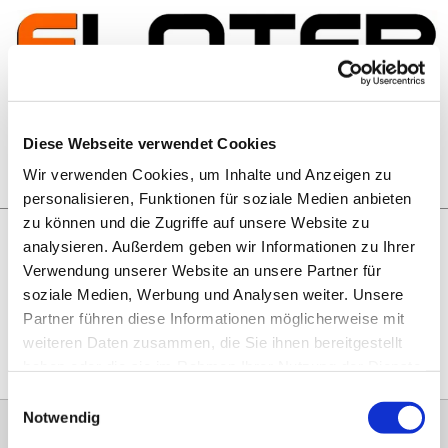
Zum Inhalt springen
Artikelsuche
Diese Webseite verwendet Cookies
Wir verwenden Cookies, um Inhalte und Anzeigen zu
Warenkorb
personalisieren, Funktionen für soziale Medien anbieten
zu können und die Zugriffe auf unsere Website zu
analysieren. Außerdem geben wir Informationen zu Ihrer
Rechtliches
Verwendung unserer Website an unsere Partner für
Hier geht es zu unseren
AGB
, zum
Widerrufsrecht
, zum
soziale Medien, Werbung und Analysen weiter. Unsere
Impressum
und zu unserem
Datenschutz
.
Partner führen diese Informationen möglicherweise mit
weiteren Daten zusammen, die Sie ihnen bereitgestellt
haben oder die sie im Rahmen Ihrer Nutzung der Dienste
gesammelt haben.
Einwilligungsauswahl
Notwendig
0151 68134038