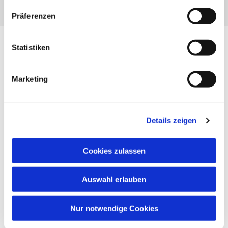
Präferenzen
Statistiken
Marketing
Am Steinernen Weg 42a

97816 Lohr am Main
Details zeigen
0151 68134038

info-eloteb@online.de

Cookies zulassen
Impressum
Auswahl erlauben
Datenschutz
AGB
Nur notwendige Cookies
Widerruf