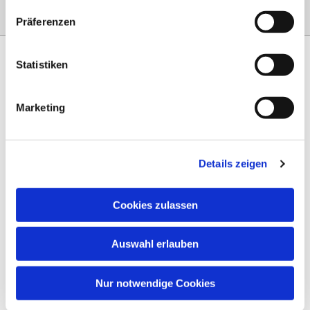
Präferenzen
Statistiken
Marketing
Am Steinernen Weg 42a

97816 Lohr am Main
Details zeigen
0151 68134038

info-eloteb@online.de

Cookies zulassen
Impressum
Auswahl erlauben
Datenschutz
AGB
Nur notwendige Cookies
Widerruf