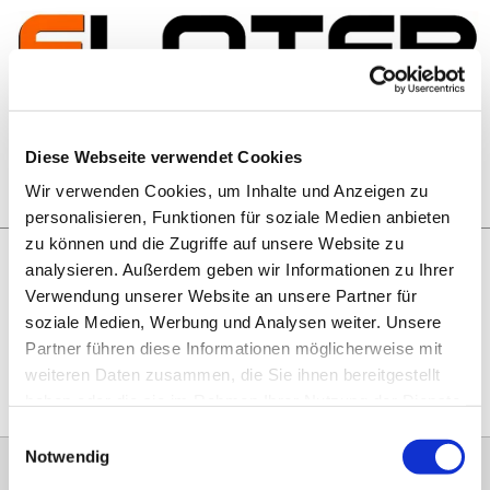
Zum Inhalt springen
Artikelsuche
Diese Webseite verwendet Cookies
Wir verwenden Cookies, um Inhalte und Anzeigen zu
Warenkorb
personalisieren, Funktionen für soziale Medien anbieten
zu können und die Zugriffe auf unsere Website zu
analysieren. Außerdem geben wir Informationen zu Ihrer
Rechtliches
Verwendung unserer Website an unsere Partner für
Hier geht es zu unseren
AGB
, zum
Widerrufsrecht
, zum
soziale Medien, Werbung und Analysen weiter. Unsere
Impressum
und zu unserem
Datenschutz
.
Partner führen diese Informationen möglicherweise mit
weiteren Daten zusammen, die Sie ihnen bereitgestellt
haben oder die sie im Rahmen Ihrer Nutzung der Dienste
gesammelt haben.
Einwilligungsauswahl
Notwendig
0151 68134038